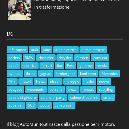
in trasformazione
TAG
alfa romeo
audi
auto
auto elettrica
auto elettriche
berlina
BMW
chevrolet
chrysler
Citroen
consumi
coupè
elettrica
ferrari
fiat
Ford
gomme
honda
hyundai
ibrida
jaguar
lamborghini
land rover
Mercedes
Mini
motori
News
nissan
noleggio
novità
nuova
peugeot
pneumatici
porsche
prezzi
renault
restyling
salone di ginevra
salone di parigi
salone di pechino
smart
supercar
SUV
toyota
volkswagen
Il blog AutoMunito.it nasce dalla passione per i motori.