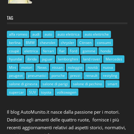
TAG
alfa romeo
audi
auto
auto elettrica
auto elettriche
berlina
BMW
chevrolet
chrysler
Citroen
consumi
coupè
elettrica
ferrari
fiat
Ford
gomme
honda
hyundai
ibrida
jaguar
lamborghini
land rover
Mercedes
Mini
motori
News
nissan
noleggio
novità
nuova
peugeot
pneumatici
porsche
prezzi
renault
restyling
salone di ginevra
salone di parigi
salone di pechino
smart
supercar
SUV
toyota
volkswagen
Il blog AutoMunito.it nasce dalla passione per i motori.
Dedicato agli amanti delle quattro ruote, fornisce i più
recenti aggiornamenti relativi ad aspetti storici, normativi,