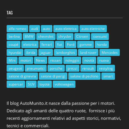
TAG
alfa romeo
audi
auto
auto elettrica
auto elettriche
berlina
BMW
chevrolet
chrysler
Citroen
consumi
coupè
elettrica
ferrari
fiat
Ford
gomme
honda
hyundai
ibrida
jaguar
lamborghini
land rover
Mercedes
Mini
motori
News
nissan
noleggio
novità
nuova
peugeot
pneumatici
porsche
prezzi
renault
restyling
salone di ginevra
salone di parigi
salone di pechino
smart
supercar
SUV
toyota
volkswagen
Il blog AutoMunito.it nasce dalla passione per i motori.
Dedicato agli amanti delle quattro ruote, fornisce i più
recenti aggiornamenti relativi ad aspetti storici, normativi,
tecnici e commerciali.