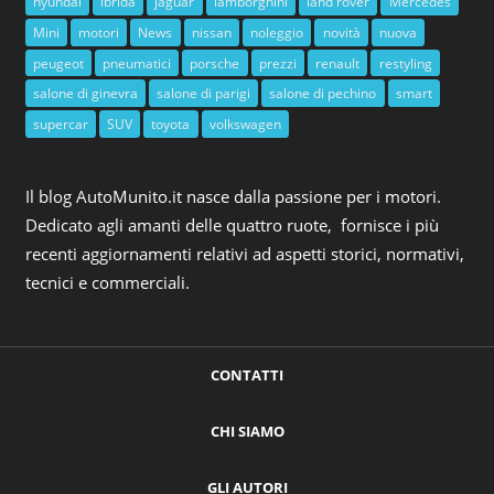
hyundai
ibrida
jaguar
lamborghini
land rover
Mercedes
Mini
motori
News
nissan
noleggio
novità
nuova
peugeot
pneumatici
porsche
prezzi
renault
restyling
salone di ginevra
salone di parigi
salone di pechino
smart
supercar
SUV
toyota
volkswagen
Il blog AutoMunito.it nasce dalla passione per i motori.
Dedicato agli amanti delle quattro ruote, fornisce i più
recenti aggiornamenti relativi ad aspetti storici, normativi,
tecnici e commerciali.
CONTATTI
CHI SIAMO
GLI AUTORI