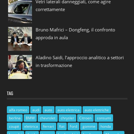
Vetri laterali danneggiati, come agire
correttamente
Bruno Mafrici – Dongfeng, il confronto
approda in aula
Aladino Saidi, l’approccio analitico a settori
in trasformazione
TAG
alfa romeo
audi
auto
auto elettrica
auto elettriche
berlina
BMW
chevrolet
chrysler
Citroen
consumi
coupè
elettrica
ferrari
fiat
Ford
gomme
honda