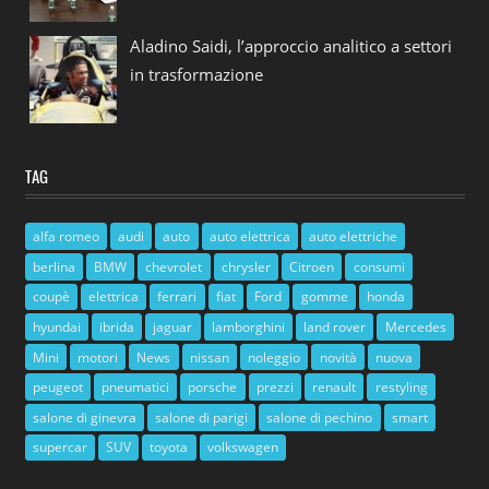
Aladino Saidi, l’approccio analitico a settori
in trasformazione
TAG
alfa romeo
audi
auto
auto elettrica
auto elettriche
berlina
BMW
chevrolet
chrysler
Citroen
consumi
coupè
elettrica
ferrari
fiat
Ford
gomme
honda
hyundai
ibrida
jaguar
lamborghini
land rover
Mercedes
Mini
motori
News
nissan
noleggio
novità
nuova
peugeot
pneumatici
porsche
prezzi
renault
restyling
salone di ginevra
salone di parigi
salone di pechino
smart
supercar
SUV
toyota
volkswagen