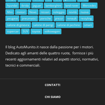
hyundai
ibrida
jaguar
lamborghini
land rover
Mercedes
Mini
motori
News
nissan
noleggio
novità
nuova
peugeot
pneumatici
porsche
prezzi
renault
restyling
salone di ginevra
salone di parigi
salone di pechino
smart
supercar
SUV
toyota
volkswagen
Il blog AutoMunito.it nasce dalla passione per i motori.
Dedicato agli amanti delle quattro ruote, fornisce i più
recenti aggiornamenti relativi ad aspetti storici, normativi,
tecnici e commerciali.
CONTATTI
CHI SIAMO