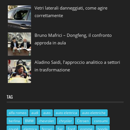
Vetri laterali danneggiati, come agire
correttamente
Bruno Mafrici – Dongfeng, il confronto
approda in aula
Aladino Saidi, l’approccio analitico a settori
in trasformazione
TAG
alfa romeo
audi
auto
auto elettrica
auto elettriche
berlina
BMW
chevrolet
chrysler
Citroen
consumi
coupè
elettrica
ferrari
fiat
Ford
gomme
honda