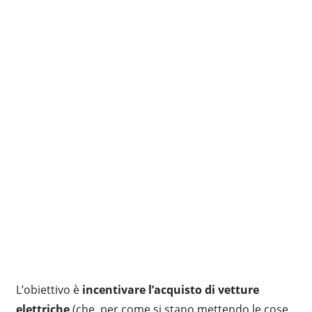
L’obiettivo è
incentivare l’acquisto di vetture
elettriche
(che, per come si stano mettendo le cose,