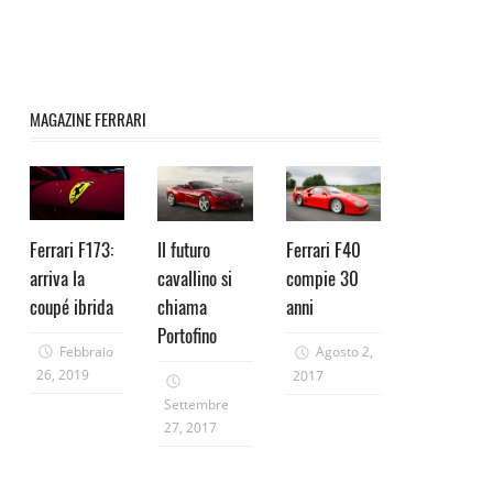
MAGAZINE FERRARI
Ferrari F173:
Il futuro
Ferrari F40
arriva la
cavallino si
compie 30
coupé ibrida
chiama
anni
Portofino
Febbraio
Agosto 2,
26, 2019
2017
Settembre
27, 2017