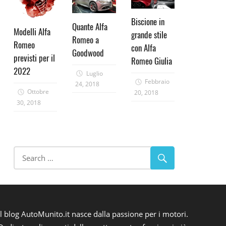
Biscione in
Quante Alfa
Modelli Alfa
grande stile
Romeo a
Romeo
con Alfa
Goodwood
previsti per il
Romeo Giulia
2022
Luglio
Febbraio
24, 2018
Ottobre
20, 2018
30, 2018
Il blog AutoMunito.it nasce dalla passione per i motori.