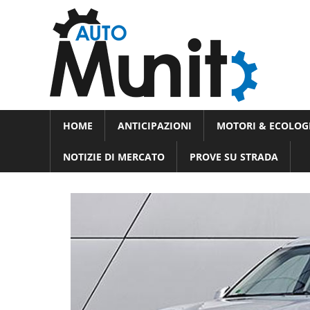
Skip
Auto
to
auto
content
spor
e
Novità
HOME
ANTICIPAZIONI
MOTORI & ECOLOG
dal
moto
mondo
NOTIZIE DI MERCATO
PROVE SU STRADA
dei
motori