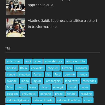
approda in aula
Aladino Saidi, l’approccio analitico a settori
in trasformazione
TAG
alfa romeo
audi
auto
auto elettrica
auto elettriche
berlina
BMW
chevrolet
chrysler
Citroen
consumi
coupè
elettrica
ferrari
fiat
Ford
gomme
honda
hyundai
ibrida
jaguar
lamborghini
land rover
Mercedes
Mini
motori
News
nissan
noleggio
novità
nuova
peugeot
pneumatici
porsche
prezzi
renault
restyling
salone di ginevra
salone di parigi
salone di pechino
smart