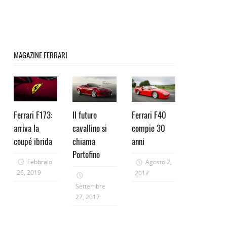
MAGAZINE FERRARI
Ferrari F173:
Il futuro
Ferrari F40
arriva la
cavallino si
compie 30
coupé ibrida
chiama
anni
Portofino
Febbraio
Agosto 2,
26, 2019
2017
Settembre
27, 2017