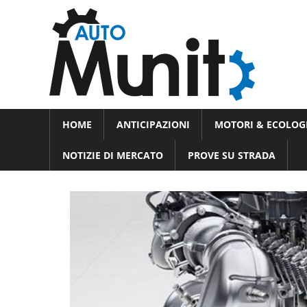
Skip
Auto
to
auto
content
spor
e
Novità
HOME
ANTICIPAZIONI
MOTORI & ECOLOG
dal
moto
mondo
NOTIZIE DI MERCATO
PROVE SU STRADA
dei
motori