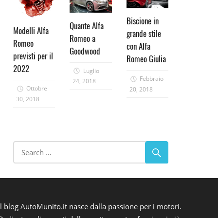
Biscione in
Quante Alfa
Modelli Alfa
grande stile
Romeo a
Romeo
con Alfa
Goodwood
previsti per il
Romeo Giulia
2022
Luglio
Febbraio
24, 2018
Ottobre
20, 2018
30, 2018
Il blog AutoMunito.it nasce dalla passione per i motori.