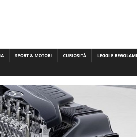
Munito,
,
t
IA
SPORT & MOTORI
CURIOSITÀ
LEGGI E REGOLAM
ri