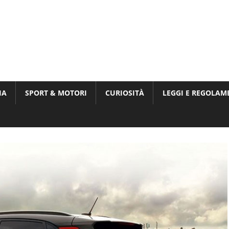
Munito,
,
t
IA
SPORT & MOTORI
CURIOSITÀ
LEGGI E REGOLAM
ri