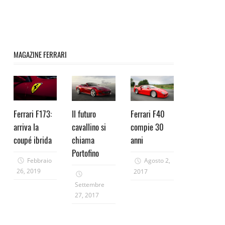
MAGAZINE FERRARI
Ferrari F173:
Il futuro
Ferrari F40
arriva la
cavallino si
compie 30
coupé ibrida
chiama
anni
Portofino
Febbraio
Agosto 2,
26, 2019
2017
Settembre
27, 2017