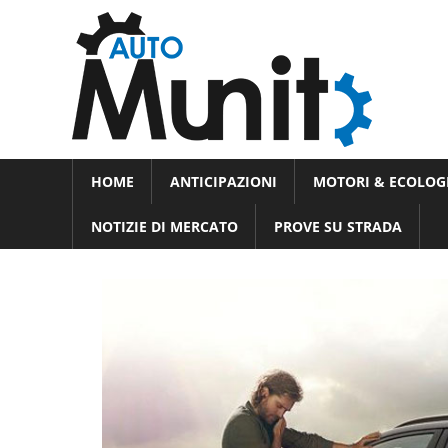
Skip
Auto
to
auto
content
spor
e
Novità
HOME
ANTICIPAZIONI
MOTORI & ECOLOG
dal
moto
mondo
NOTIZIE DI MERCATO
PROVE SU STRADA
dei
motori