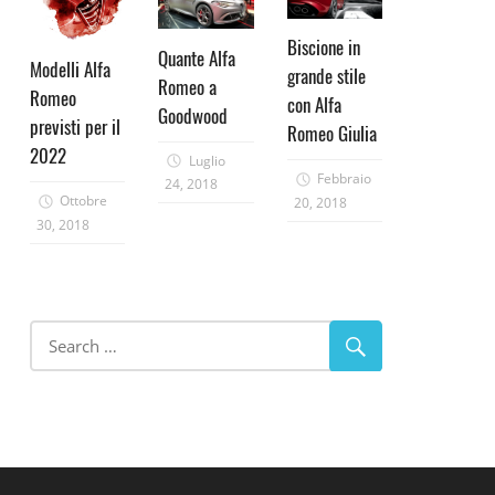
Biscione in
Quante Alfa
Modelli Alfa
grande stile
Romeo a
Romeo
con Alfa
Goodwood
previsti per il
Romeo Giulia
2022
Luglio
Febbraio
24, 2018
Ottobre
20, 2018
30, 2018