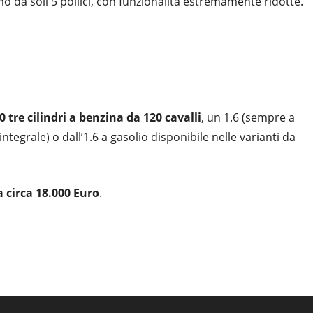
 da soli 5 pollici, con funzionalità estremamente ridotte.
 tre cilindri a benzina da 120 cavalli
, un 1.6 (sempre a
ntegrale) o dall’1.6 a gasolio disponibile nelle varianti da
a circa 18.000 Euro
.