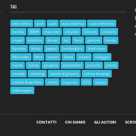
TAG
alfa romeo
audi
auto
auto elettrica
auto elettriche
berlina
BMW
chevrolet
chrysler
Citroen
consumi
coupè
elettrica
ferrari
fiat
Ford
gomme
honda
hyundai
ibrida
jaguar
lamborghini
land rover
Mercedes
Mini
motori
News
nissan
noleggio
novità
nuova
peugeot
pneumatici
porsche
prezzi
renault
restyling
salone di ginevra
salone di parigi
salone di pechino
smart
supercar
SUV
toyota
volkswagen
CONTATTI
CHI SIAMO
GLI AUTORI
SCRIV