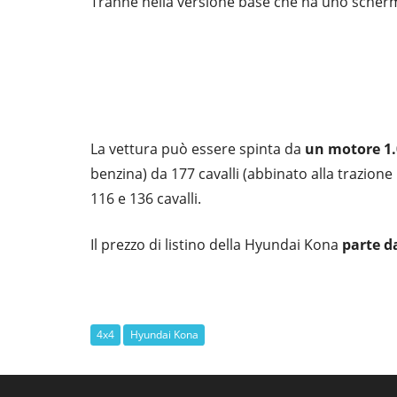
Tranne nella versione base che ha uno schermo
La vettura può essere spinta da
un motore 1.0
benzina) da 177 cavalli (abbinato alla trazione i
116 e 136 cavalli.
Il prezzo di listino della Hyundai Kona
parte d
4x4
Hyundai Kona