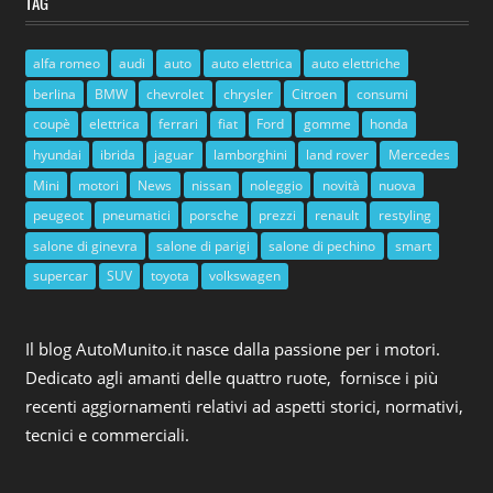
TAG
alfa romeo
audi
auto
auto elettrica
auto elettriche
berlina
BMW
chevrolet
chrysler
Citroen
consumi
coupè
elettrica
ferrari
fiat
Ford
gomme
honda
hyundai
ibrida
jaguar
lamborghini
land rover
Mercedes
Mini
motori
News
nissan
noleggio
novità
nuova
peugeot
pneumatici
porsche
prezzi
renault
restyling
salone di ginevra
salone di parigi
salone di pechino
smart
supercar
SUV
toyota
volkswagen
Il blog AutoMunito.it nasce dalla passione per i motori.
Dedicato agli amanti delle quattro ruote, fornisce i più
recenti aggiornamenti relativi ad aspetti storici, normativi,
tecnici e commerciali.