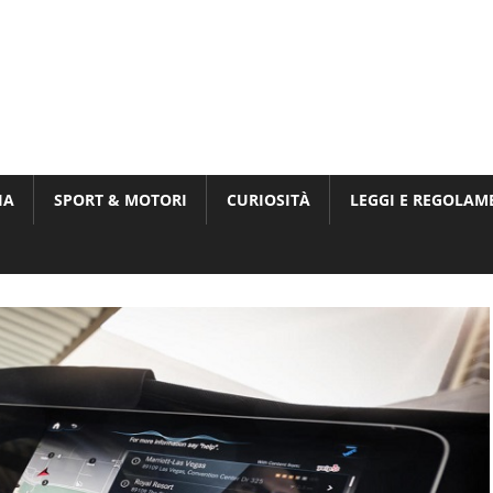
Munito,
,
t
IA
SPORT & MOTORI
CURIOSITÀ
LEGGI E REGOLAM
ri