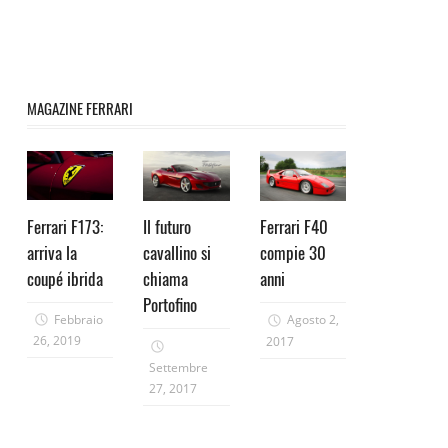
MAGAZINE FERRARI
Ferrari F173:
Il futuro
Ferrari F40
arriva la
cavallino si
compie 30
coupé ibrida
chiama
anni
Portofino
Febbraio
Agosto 2,
26, 2019
2017
Settembre
27, 2017