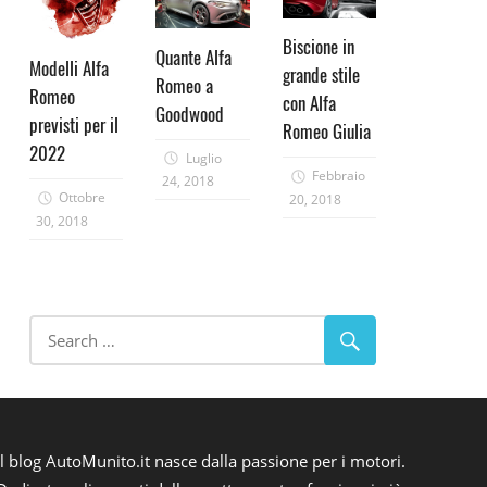
Biscione in
Quante Alfa
Modelli Alfa
grande stile
Romeo a
Romeo
con Alfa
Goodwood
previsti per il
Romeo Giulia
2022
Luglio
Febbraio
24, 2018
Ottobre
20, 2018
30, 2018
Il blog AutoMunito.it nasce dalla passione per i motori.