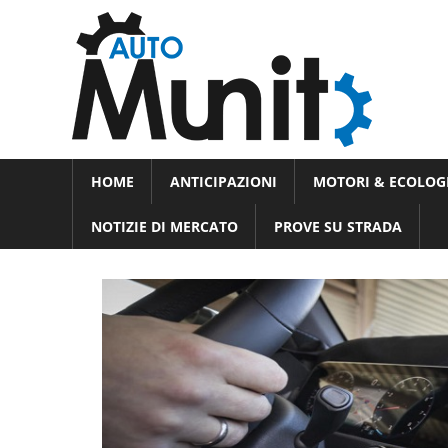
Skip
Auto
to
auto
content
spor
e
Novità
HOME
ANTICIPAZIONI
MOTORI & ECOLOG
dal
moto
mondo
NOTIZIE DI MERCATO
PROVE SU STRADA
dei
motori