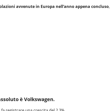
icolazioni avvenute in Europa nell’anno appena concluso
,
 assoluto è Volkswagen.
i fa registrare una crescita del 2,3%.