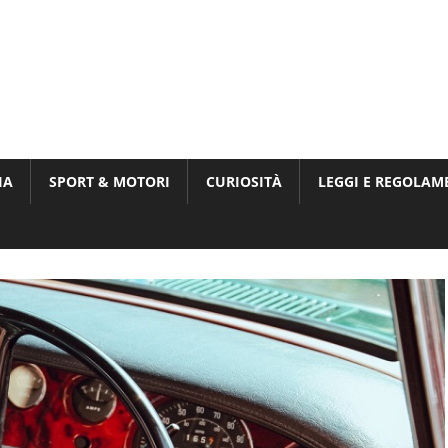
Munito,
,
t
IA
SPORT & MOTORI
CURIOSITÀ
LEGGI E REGOLAM
ri