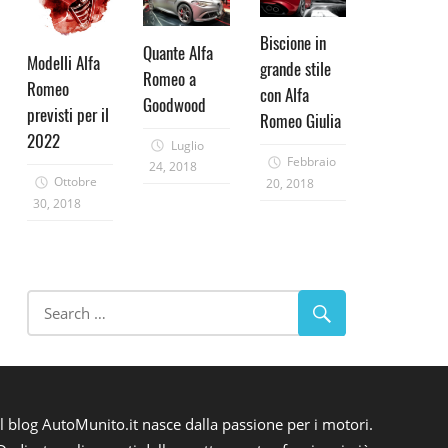
Biscione in
Quante Alfa
Modelli Alfa
grande stile
Romeo a
Romeo
con Alfa
Goodwood
previsti per il
Romeo Giulia
2022
Luglio
Febbraio
24, 2018
Ottobre
20, 2018
30, 2018
Il blog AutoMunito.it nasce dalla passione per i motori.