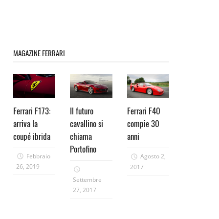
MAGAZINE FERRARI
Ferrari F173:
Il futuro
Ferrari F40
arriva la
cavallino si
compie 30
coupé ibrida
chiama
anni
Portofino
Febbraio
Agosto 2,
26, 2019
2017
Settembre
27, 2017