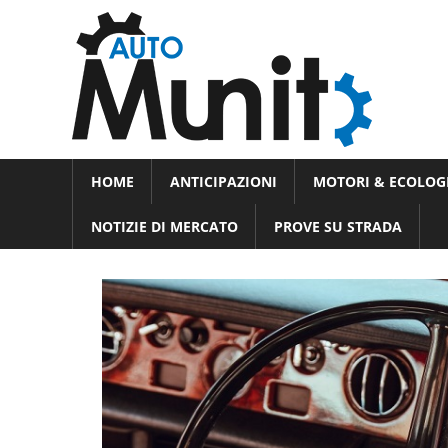
Skip
Auto
to
auto
content
spor
e
Novità
HOME
ANTICIPAZIONI
MOTORI & ECOLOG
dal
moto
mondo
NOTIZIE DI MERCATO
PROVE SU STRADA
dei
motori