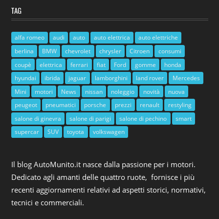
TAG
alfa romeo
audi
auto
auto elettrica
auto elettriche
berlina
BMW
chevrolet
chrysler
Citroen
consumi
coupè
elettrica
ferrari
fiat
Ford
gomme
honda
hyundai
ibrida
jaguar
lamborghini
land rover
Mercedes
Mini
motori
News
nissan
noleggio
novità
nuova
peugeot
pneumatici
porsche
prezzi
renault
restyling
salone di ginevra
salone di parigi
salone di pechino
smart
supercar
SUV
toyota
volkswagen
Il blog AutoMunito.it nasce dalla passione per i motori.
Dedicato agli amanti delle quattro ruote, fornisce i più
recenti aggiornamenti relativi ad aspetti storici, normativi,
tecnici e commerciali.