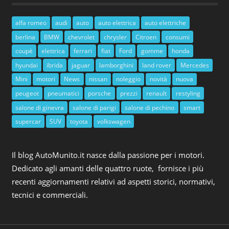
alfa romeo
audi
auto
auto elettrica
auto elettriche
berlina
BMW
chevrolet
chrysler
Citroen
consumi
coupè
elettrica
ferrari
fiat
Ford
gomme
honda
hyundai
ibrida
jaguar
lamborghini
land rover
Mercedes
Mini
motori
News
nissan
noleggio
novità
nuova
peugeot
pneumatici
porsche
prezzi
renault
restyling
salone di ginevra
salone di parigi
salone di pechino
smart
supercar
SUV
toyota
volkswagen
Il blog AutoMunito.it nasce dalla passione per i motori.
Dedicato agli amanti delle quattro ruote, fornisce i più
recenti aggiornamenti relativi ad aspetti storici, normativi,
tecnici e commerciali.