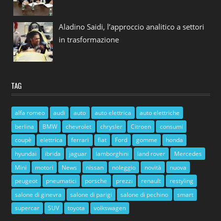
Aladino Saidi, l’approccio analitico a settori
in trasformazione
TAG
alfa romeo
audi
auto
auto elettrica
auto elettriche
berlina
BMW
chevrolet
chrysler
Citroen
consumi
coupè
elettrica
ferrari
fiat
Ford
gomme
honda
hyundai
ibrida
jaguar
lamborghini
land rover
Mercedes
Mini
motori
News
nissan
noleggio
novità
nuova
peugeot
pneumatici
porsche
prezzi
renault
restyling
salone di ginevra
salone di parigi
salone di pechino
smart
supercar
SUV
toyota
volkswagen