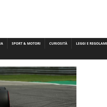
Munito,
,
t
IA
SPORT & MOTORI
CURIOSITÀ
LEGGI E REGOLAM
ri