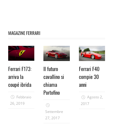
MAGAZINE FERRARI
Ferrari F173:
Il futuro
Ferrari F40
arriva la
cavallino si
compie 30
coupé ibrida
chiama
anni
Portofino
Febbraio
Agosto 2,
26, 2019
2017
Settembre
27, 2017