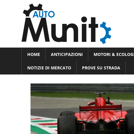
Skip
Auto
to
auto
content
spor
e
Novità
HOME
ANTICIPAZIONI
MOTORI & ECOLOG
dal
moto
mondo
NOTIZIE DI MERCATO
PROVE SU STRADA
dei
motori