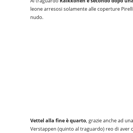
Al traguardo
Raikkonen è secondo dopo una 
leone arresosi solamente alle coperture Pirell
nudo.
Vettel alla fine è quarto
, grazie anche ad un
Verstappen (quinto al traguardo) reo di aver 