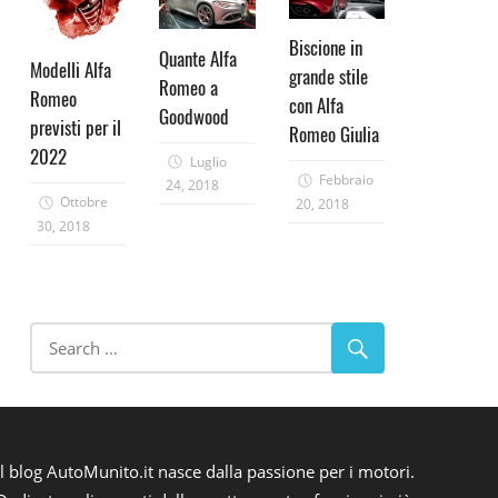
Biscione in
Quante Alfa
Modelli Alfa
grande stile
Romeo a
Romeo
con Alfa
Goodwood
previsti per il
Romeo Giulia
2022
Luglio
Febbraio
24, 2018
Ottobre
20, 2018
30, 2018
Il blog AutoMunito.it nasce dalla passione per i motori.