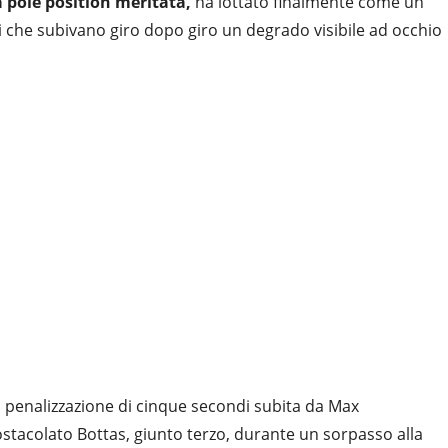
pole position meritata,
ha lottato finalmente come un
i che subivano giro dopo giro un degrado visibile ad occhio
a penalizzazione di cinque secondi subita da Max
ostacolato Bottas, giunto terzo, durante un sorpasso alla