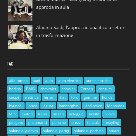
approda in aula
Aladino Saidi, l’approccio analitico a settori
in trasformazione
TAG
alfa romeo
audi
auto
auto elettrica
auto elettriche
berlina
BMW
chevrolet
chrysler
Citroen
consumi
coupè
elettrica
ferrari
fiat
Ford
gomme
honda
hyundai
ibrida
jaguar
lamborghini
land rover
Mercedes
Mini
motori
News
nissan
noleggio
novità
nuova
peugeot
pneumatici
porsche
prezzi
renault
restyling
salone di ginevra
salone di parigi
salone di pechino
smart