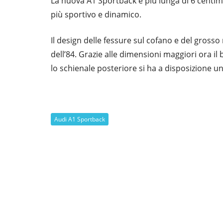
La nuova A1 Sportback è più lunga di 6 centim
più sportivo e dinamico.
Il design delle fessure sul cofano e del grosso
dell’84. Grazie alle dimensioni maggiori ora il 
lo schienale posteriore si ha a disposizione un
Audi A1 Sportback