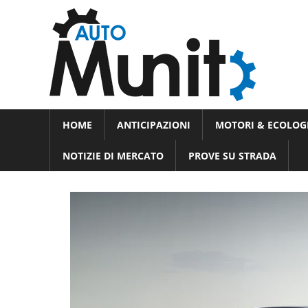
Skip
Auto
to
auto
content
spor
e
Novità
HOME
ANTICIPAZIONI
MOTORI & ECOLOG
dal
moto
mondo
NOTIZIE DI MERCATO
PROVE SU STRADA
dei
motori