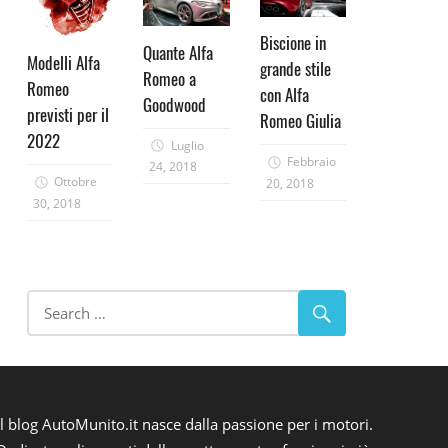
Biscione in
Quante Alfa
Modelli Alfa
grande stile
Romeo a
Romeo
con Alfa
Goodwood
previsti per il
Romeo Giulia
2022
Luglio
Febbraio
24, 2018
Ottobre
20, 2018
30, 2018
Il blog AutoMunito.it nasce dalla passione per i motori.