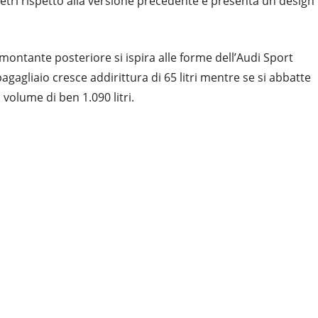
etri rispetto alla versione precedente e presenta un design
 montante posteriore si ispira alle forme dell’Audi Sport
bagagliaio cresce addirittura di 65 litri mentre se si abbatte
 volume di ben 1.090 litri.