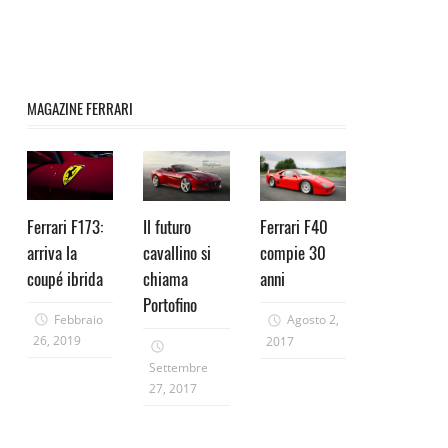
MAGAZINE FERRARI
Ferrari F173:
Il futuro
Ferrari F40
arriva la
cavallino si
compie 30
coupé ibrida
chiama
anni
Portofino
Febbraio
Agosto 2,
26, 2019
2017
Settembre
27, 2017