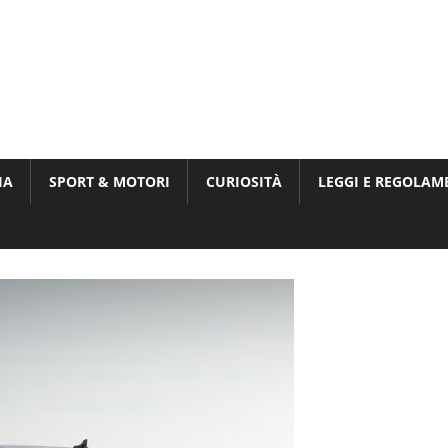
Munito,
,
t
IA
SPORT & MOTORI
CURIOSITÀ
LEGGI E REGOLAM
ri