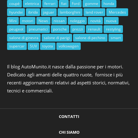
coupè
elettrica
ferrari
fiat
Ford
gomme
honda
hyundai
ibrida
jaguar
lamborghini
land rover
Mercedes
Mini
motori
News
nissan
noleggio
novità
nuova
peugeot
pneumatici
porsche
prezzi
renault
restyling
salone di ginevra
salone di parigi
salone di pechino
smart
supercar
SUV
toyota
volkswagen
Il blog AutoMunito.it nasce dalla passione per i motori.
Dedicato agli amanti delle quattro ruote, fornisce i più
recenti aggiornamenti relativi ad aspetti storici, normativi,
tecnici e commerciali.
CONTATTI
CHI SIAMO