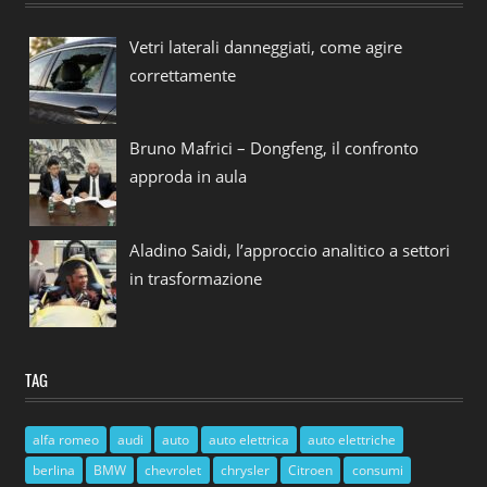
Vetri laterali danneggiati, come agire
correttamente
Bruno Mafrici – Dongfeng, il confronto
approda in aula
Aladino Saidi, l’approccio analitico a settori
in trasformazione
TAG
alfa romeo
audi
auto
auto elettrica
auto elettriche
berlina
BMW
chevrolet
chrysler
Citroen
consumi