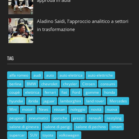
approda in aula
Aladino Saidi, l’approccio analitico a settori
in trasformazione
TAG
alfa romeo
audi
auto
auto elettrica
auto elettriche
berlina
BMW
chevrolet
chrysler
Citroen
consumi
coupè
elettrica
ferrari
fiat
Ford
gomme
honda
hyundai
ibrida
jaguar
lamborghini
land rover
Mercedes
Mini
motori
News
nissan
noleggio
novità
nuova
peugeot
pneumatici
porsche
prezzi
renault
restyling
salone di ginevra
salone di parigi
salone di pechino
smart
supercar
SUV
toyota
volkswagen