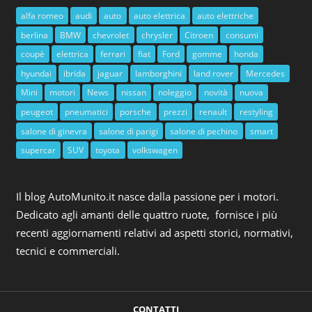
alfa romeo
audi
auto
auto elettrica
auto elettriche
berlina
BMW
chevrolet
chrysler
Citroen
consumi
coupè
elettrica
ferrari
fiat
Ford
gomme
honda
hyundai
ibrida
jaguar
lamborghini
land rover
Mercedes
Mini
motori
News
nissan
noleggio
novità
nuova
peugeot
pneumatici
porsche
prezzi
renault
restyling
salone di ginevra
salone di parigi
salone di pechino
smart
supercar
SUV
toyota
volkswagen
Il blog AutoMunito.it nasce dalla passione per i motori.
Dedicato agli amanti delle quattro ruote, fornisce i più
recenti aggiornamenti relativi ad aspetti storici, normativi,
tecnici e commerciali.
CONTATTI