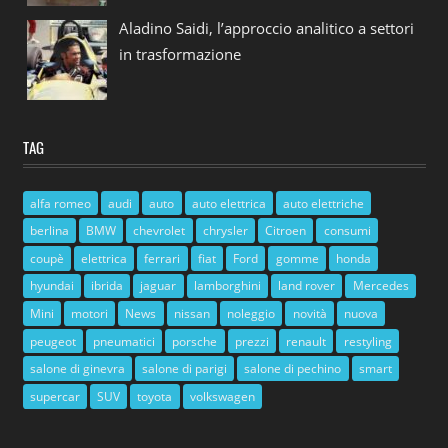
Aladino Saidi, l’approccio analitico a settori
in trasformazione
TAG
alfa romeo
audi
auto
auto elettrica
auto elettriche
berlina
BMW
chevrolet
chrysler
Citroen
consumi
coupè
elettrica
ferrari
fiat
Ford
gomme
honda
hyundai
ibrida
jaguar
lamborghini
land rover
Mercedes
Mini
motori
News
nissan
noleggio
novità
nuova
peugeot
pneumatici
porsche
prezzi
renault
restyling
salone di ginevra
salone di parigi
salone di pechino
smart
supercar
SUV
toyota
volkswagen