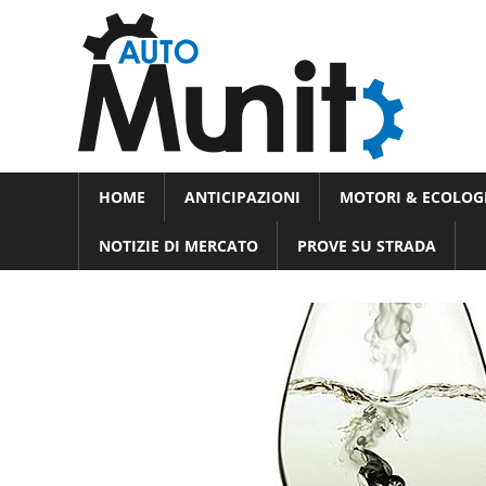
Skip
Auto
to
auto
content
spor
e
Novità
HOME
ANTICIPAZIONI
MOTORI & ECOLOG
dal
moto
mondo
NOTIZIE DI MERCATO
PROVE SU STRADA
dei
motori