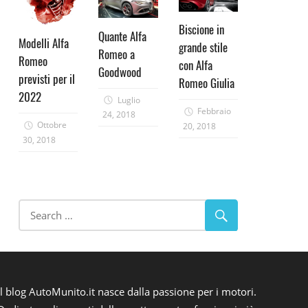
Biscione in
Quante Alfa
Modelli Alfa
grande stile
Romeo a
Romeo
con Alfa
Goodwood
previsti per il
Romeo Giulia
2022
Luglio
Febbraio
24, 2018
Ottobre
20, 2018
30, 2018
Il blog AutoMunito.it nasce dalla passione per i motori.