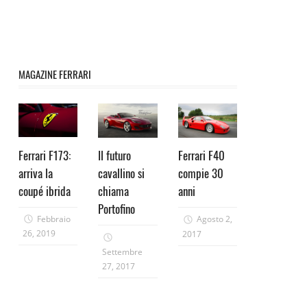
MAGAZINE FERRARI
Ferrari F173:
Il futuro
Ferrari F40
arriva la
cavallino si
compie 30
coupé ibrida
chiama
anni
Portofino
Febbraio
Agosto 2,
26, 2019
2017
Settembre
27, 2017