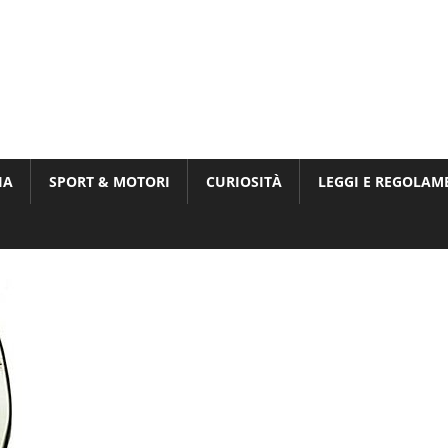
Munito,
,
t
IA
SPORT & MOTORI
CURIOSITÀ
LEGGI E REGOLAM
ri