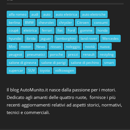
alfa romeo
audi
auto
auto elettrica
auto elettriche
berlina
BMW
chevrolet
chrysler
Citroen
consumi
coupè
elettrica
ferrari
fiat
Ford
gomme
honda
hyundai
ibrida
jaguar
lamborghini
land rover
Mercedes
Mini
motori
News
nissan
noleggio
novità
nuova
peugeot
pneumatici
porsche
prezzi
renault
restyling
salone di ginevra
salone di parigi
salone di pechino
smart
supercar
SUV
toyota
volkswagen
Il blog AutoMunito.it nasce dalla passione per i motori.
Dedicato agli amanti delle quattro ruote, fornisce i più
recenti aggiornamenti relativi ad aspetti storici, normativi,
tecnici e commerciali.