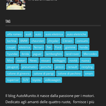
TAG
alfa romeo
audi
auto
auto elettrica
auto elettriche
berlina
BMW
chevrolet
chrysler
Citroen
consumi
coupè
elettrica
ferrari
fiat
Ford
gomme
honda
hyundai
ibrida
jaguar
lamborghini
land rover
Mercedes
Mini
motori
News
nissan
noleggio
novità
nuova
peugeot
pneumatici
porsche
prezzi
renault
restyling
salone di ginevra
salone di parigi
salone di pechino
smart
supercar
SUV
toyota
volkswagen
Il blog AutoMunito.it nasce dalla passione per i motori.
Dedicato agli amanti delle quattro ruote, fornisce i più