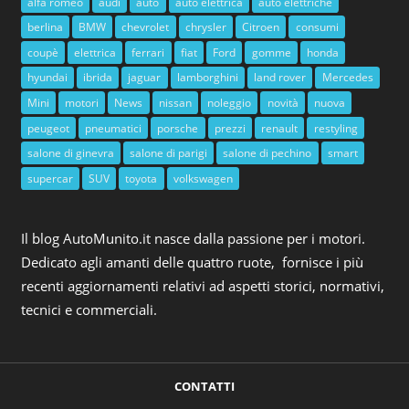
alfa romeo
audi
auto
auto elettrica
auto elettriche
berlina
BMW
chevrolet
chrysler
Citroen
consumi
coupè
elettrica
ferrari
fiat
Ford
gomme
honda
hyundai
ibrida
jaguar
lamborghini
land rover
Mercedes
Mini
motori
News
nissan
noleggio
novità
nuova
peugeot
pneumatici
porsche
prezzi
renault
restyling
salone di ginevra
salone di parigi
salone di pechino
smart
supercar
SUV
toyota
volkswagen
Il blog AutoMunito.it nasce dalla passione per i motori.
Dedicato agli amanti delle quattro ruote, fornisce i più
recenti aggiornamenti relativi ad aspetti storici, normativi,
tecnici e commerciali.
CONTATTI