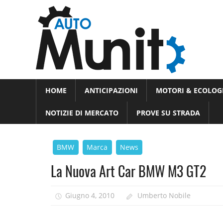
Skip
Auto
to
auto
content
spor
e
Novità
HOME
ANTICIPAZIONI
MOTORI & ECOLOG
dal
moto
mondo
NOTIZIE DI MERCATO
PROVE SU STRADA
dei
motori
BMW
Marca
News
La Nuova Art Car BMW M3 GT2
Giugno 4, 2010
Umberto Nobile