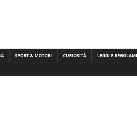
Munito,
,
t
IA
SPORT & MOTORI
CURIOSITÀ
LEGGI E REGOLAM
ri