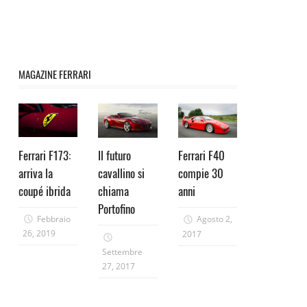
MAGAZINE FERRARI
Ferrari F173:
Il futuro
Ferrari F40
arriva la
cavallino si
compie 30
coupé ibrida
chiama
anni
Portofino
Febbraio
Agosto 2,
26, 2019
2017
Settembre
27, 2017