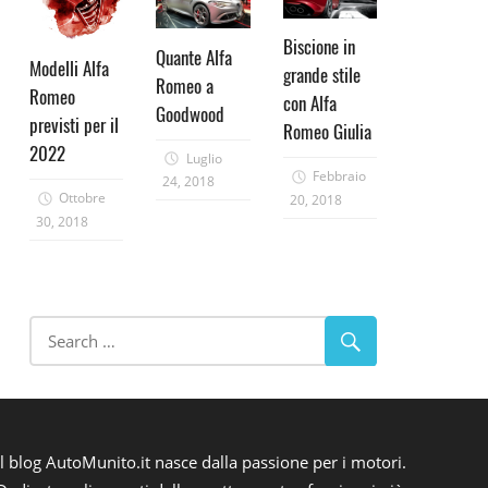
Biscione in
Quante Alfa
Modelli Alfa
grande stile
Romeo a
Romeo
con Alfa
Goodwood
previsti per il
Romeo Giulia
2022
Luglio
Febbraio
24, 2018
Ottobre
20, 2018
30, 2018
Il blog AutoMunito.it nasce dalla passione per i motori.