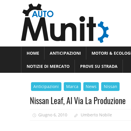
Skip
Auto
to
auto
content
spor
e
Novità
HOME
ANTICIPAZIONI
MOTORI & ECOLOG
dal
moto
mondo
NOTIZIE DI MERCATO
PROVE SU STRADA
dei
motori
Anticipazioni
Marca
News
Nissan
Nissan Leaf, Al Via La Produzione
Giugno 6, 2010
Umberto Nobile