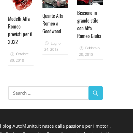
Biscione in
Quante Alfa
Modelli Alfa
grande stile
Romeo a
Romeo
con Alfa
Goodwood
previsti per il
Romeo Giulia
2022
Luglio
Febbraio
24, 2018
Ottobre
20, 2018
30, 2018
Il blog AutoMunito.it nasce dalla passione per i motori.