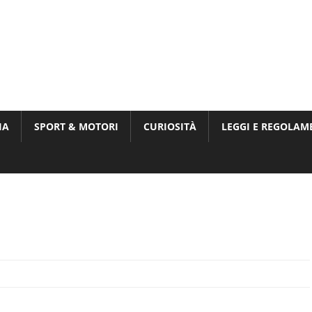
Munito,
,
t
IA
SPORT & MOTORI
CURIOSITÀ
LEGGI E REGOLAM
ri