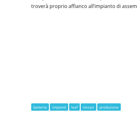
troverà proprio affianco all’impianto di assem
batteria
impianti
leaf
nissan
produzione