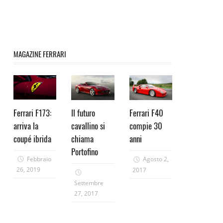
MAGAZINE FERRARI
Ferrari F173:
Il futuro
Ferrari F40
arriva la
cavallino si
compie 30
coupé ibrida
chiama
anni
Portofino
Febbraio
Agosto 2,
26, 2019
2017
Settembre
27, 2017