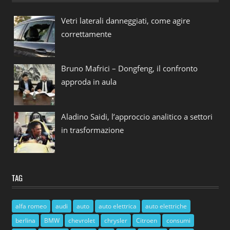
Vetri laterali danneggiati, come agire
correttamente
Bruno Mafrici – Dongfeng, il confronto
approda in aula
Aladino Saidi, l’approccio analitico a settori
in trasformazione
TAG
alfa romeo
audi
auto
auto elettrica
auto elettriche
berlina
BMW
chevrolet
chrysler
Citroen
consumi