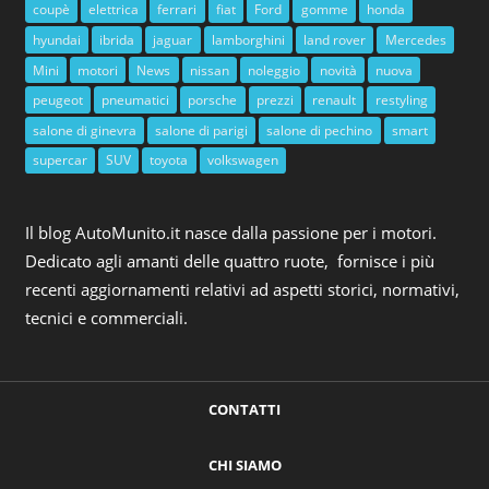
coupè
elettrica
ferrari
fiat
Ford
gomme
honda
hyundai
ibrida
jaguar
lamborghini
land rover
Mercedes
Mini
motori
News
nissan
noleggio
novità
nuova
peugeot
pneumatici
porsche
prezzi
renault
restyling
salone di ginevra
salone di parigi
salone di pechino
smart
supercar
SUV
toyota
volkswagen
Il blog AutoMunito.it nasce dalla passione per i motori.
Dedicato agli amanti delle quattro ruote, fornisce i più
recenti aggiornamenti relativi ad aspetti storici, normativi,
tecnici e commerciali.
CONTATTI
CHI SIAMO