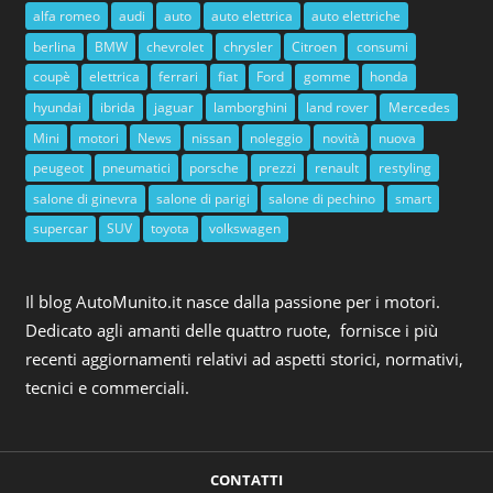
alfa romeo
audi
auto
auto elettrica
auto elettriche
berlina
BMW
chevrolet
chrysler
Citroen
consumi
coupè
elettrica
ferrari
fiat
Ford
gomme
honda
hyundai
ibrida
jaguar
lamborghini
land rover
Mercedes
Mini
motori
News
nissan
noleggio
novità
nuova
peugeot
pneumatici
porsche
prezzi
renault
restyling
salone di ginevra
salone di parigi
salone di pechino
smart
supercar
SUV
toyota
volkswagen
Il blog AutoMunito.it nasce dalla passione per i motori.
Dedicato agli amanti delle quattro ruote, fornisce i più
recenti aggiornamenti relativi ad aspetti storici, normativi,
tecnici e commerciali.
CONTATTI