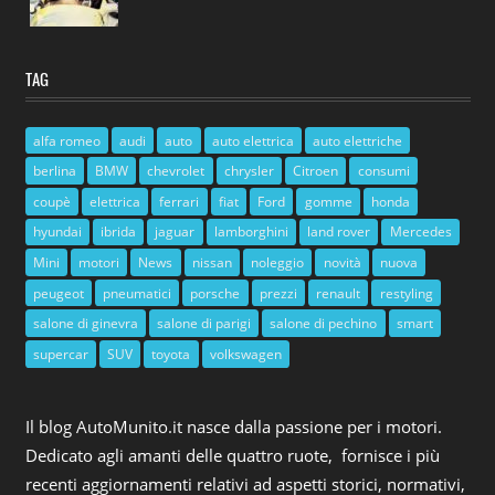
TAG
alfa romeo
audi
auto
auto elettrica
auto elettriche
berlina
BMW
chevrolet
chrysler
Citroen
consumi
coupè
elettrica
ferrari
fiat
Ford
gomme
honda
hyundai
ibrida
jaguar
lamborghini
land rover
Mercedes
Mini
motori
News
nissan
noleggio
novità
nuova
peugeot
pneumatici
porsche
prezzi
renault
restyling
salone di ginevra
salone di parigi
salone di pechino
smart
supercar
SUV
toyota
volkswagen
Il blog AutoMunito.it nasce dalla passione per i motori.
Dedicato agli amanti delle quattro ruote, fornisce i più
recenti aggiornamenti relativi ad aspetti storici, normativi,