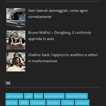
Vetri laterali danneggiati, come agire
correttamente
Bruno Mafrici – Dongfeng, il confronto
approda in aula
Aladino Saidi, l’approccio analitico a settori
in trasformazione
TAG
alfa romeo
audi
auto
auto elettrica
auto elettriche
berlina
BMW
chevrolet
chrysler
Citroen
consumi