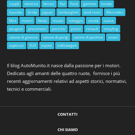
coupè
elettrica
ferrari
fiat
Ford
gomme
honda
hyundai
ibrida
jaguar
lamborghini
land rover
Mercedes
Mini
motori
News
nissan
noleggio
novità
nuova
peugeot
pneumatici
porsche
prezzi
renault
restyling
salone di ginevra
salone di parigi
salone di pechino
smart
supercar
SUV
toyota
volkswagen
Il blog AutoMunito.it nasce dalla passione per i motori.
Dedicato agli amanti delle quattro ruote, fornisce i più
recenti aggiornamenti relativi ad aspetti storici, normativi,
tecnici e commerciali.
CONTATTI
CHI SIAMO