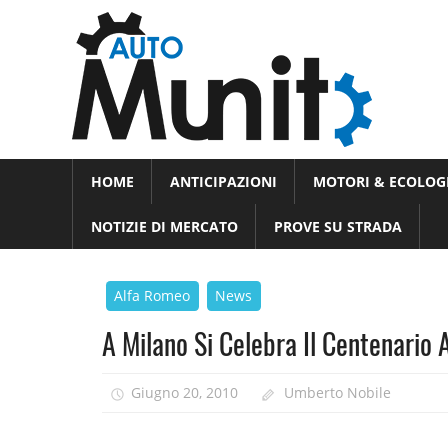
Skip
Auto
to
auto
content
spor
e
Novità
HOME
ANTICIPAZIONI
MOTORI & ECOLOG
dal
moto
mondo
NOTIZIE DI MERCATO
PROVE SU STRADA
dei
motori
Alfa Romeo
News
A Milano Si Celebra Il Centenario
Giugno 20, 2010
Umberto Nobile