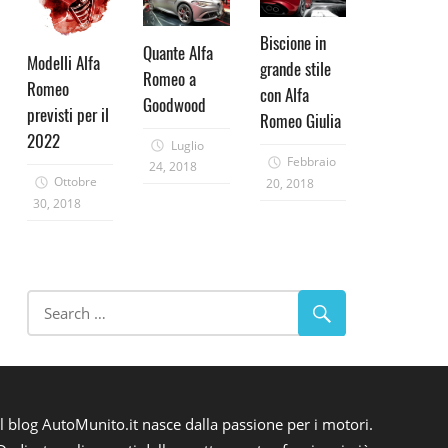
Biscione in
Quante Alfa
Modelli Alfa
grande stile
Romeo a
Romeo
con Alfa
Goodwood
previsti per il
Romeo Giulia
2022
Luglio
Febbraio
24, 2018
Ottobre
20, 2018
30, 2018
Il blog AutoMunito.it nasce dalla passione per i motori.