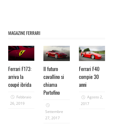
MAGAZINE FERRARI
Ferrari F173:
Il futuro
Ferrari F40
arriva la
cavallino si
compie 30
coupé ibrida
chiama
anni
Portofino
Febbraio
Agosto 2,
26, 2019
2017
Settembre
27, 2017