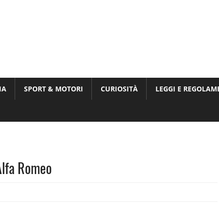
Munito,
,
t
IA
SPORT & MOTORI
CURIOSITÀ
LEGGI E REGOLAM
ri
 Alfa Romeo