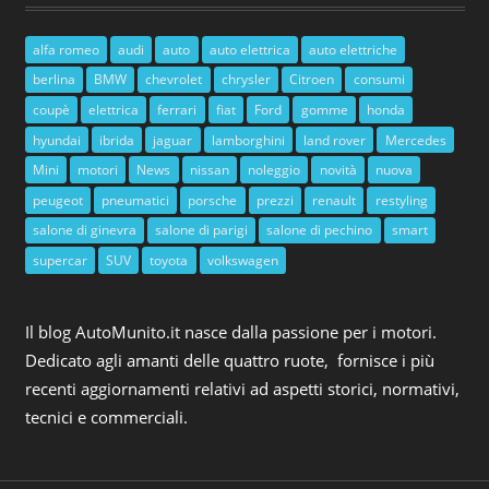
alfa romeo
audi
auto
auto elettrica
auto elettriche
berlina
BMW
chevrolet
chrysler
Citroen
consumi
coupè
elettrica
ferrari
fiat
Ford
gomme
honda
hyundai
ibrida
jaguar
lamborghini
land rover
Mercedes
Mini
motori
News
nissan
noleggio
novità
nuova
peugeot
pneumatici
porsche
prezzi
renault
restyling
salone di ginevra
salone di parigi
salone di pechino
smart
supercar
SUV
toyota
volkswagen
Il blog AutoMunito.it nasce dalla passione per i motori.
Dedicato agli amanti delle quattro ruote, fornisce i più
recenti aggiornamenti relativi ad aspetti storici, normativi,
tecnici e commerciali.