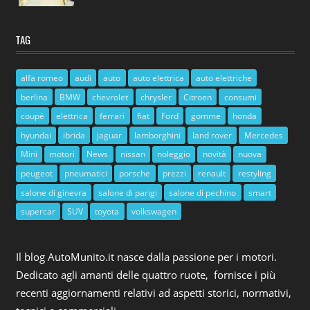
TAG
alfa romeo
audi
auto
auto elettrica
auto elettriche
berlina
BMW
chevrolet
chrysler
Citroen
consumi
coupè
elettrica
ferrari
fiat
Ford
gomme
honda
hyundai
ibrida
jaguar
lamborghini
land rover
Mercedes
Mini
motori
News
nissan
noleggio
novità
nuova
peugeot
pneumatici
porsche
prezzi
renault
restyling
salone di ginevra
salone di parigi
salone di pechino
smart
supercar
SUV
toyota
volkswagen
Il blog AutoMunito.it nasce dalla passione per i motori.
Dedicato agli amanti delle quattro ruote, fornisce i più
recenti aggiornamenti relativi ad aspetti storici, normativi,