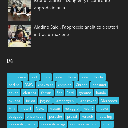
Bruno Mafrici – Dongfeng, il confronto
approda in aula
Aladino Saidi, l’approccio analitico a settori
in trasformazione
TAG
alfa romeo
audi
auto
auto elettrica
auto elettriche
berlina
BMW
chevrolet
chrysler
Citroen
consumi
coupè
elettrica
ferrari
fiat
Ford
gomme
honda
hyundai
ibrida
jaguar
lamborghini
land rover
Mercedes
Mini
motori
News
nissan
noleggio
novità
nuova
peugeot
pneumatici
porsche
prezzi
renault
restyling
salone di ginevra
salone di parigi
salone di pechino
smart