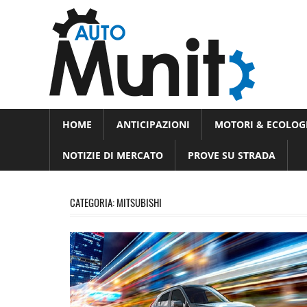
Skip
Auto
to
auto
content
spor
e
Novità
HOME
ANTICIPAZIONI
MOTORI & ECOLOG
dal
moto
mondo
NOTIZIE DI MERCATO
PROVE SU STRADA
dei
motori
CATEGORIA:
MITSUBISHI