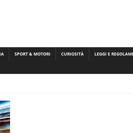
Munito,
,
t
IA
SPORT & MOTORI
CURIOSITÀ
LEGGI E REGOLAM
ri