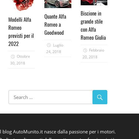
Biscione in
Quante Alfa
Modelli Alfa
grande stile
Romeo a
Romeo
con Alfa
Goodwood
previsti per il
Romeo Giulia
2022
Luglio
Febbraio
24, 2018
Ottobre
20, 2018
30, 2018
Il blog AutoMunito.it nasce dalla passione per i motori.