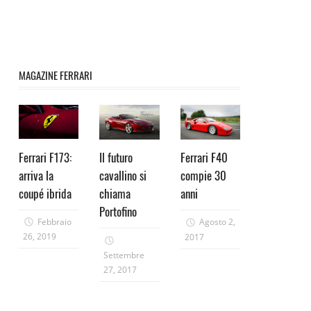
MAGAZINE FERRARI
Ferrari F173:
Il futuro
Ferrari F40
arriva la
cavallino si
compie 30
coupé ibrida
chiama
anni
Portofino
Febbraio
Agosto 2,
26, 2019
2017
Settembre
27, 2017