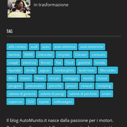
in trasformazione
TAG
alfa romeo
audi
auto
auto elettrica
auto elettriche
berlina
BMW
chevrolet
chrysler
Citroen
consumi
coupè
elettrica
ferrari
fiat
Ford
gomme
honda
hyundai
ibrida
jaguar
lamborghini
land rover
Mercedes
Mini
motori
News
nissan
noleggio
novità
nuova
peugeot
pneumatici
porsche
prezzi
renault
restyling
salone di ginevra
salone di parigi
salone di pechino
smart
supercar
SUV
toyota
volkswagen
Il blog AutoMunito.it nasce dalla passione per i motori.