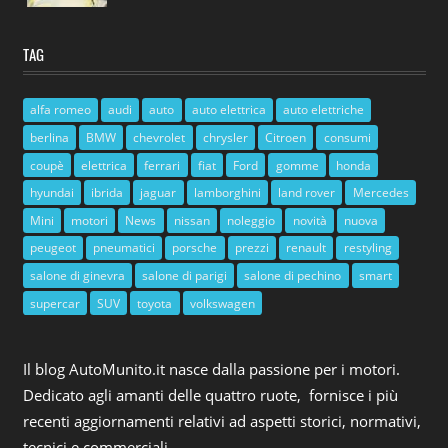
TAG
alfa romeo
audi
auto
auto elettrica
auto elettriche
berlina
BMW
chevrolet
chrysler
Citroen
consumi
coupè
elettrica
ferrari
fiat
Ford
gomme
honda
hyundai
ibrida
jaguar
lamborghini
land rover
Mercedes
Mini
motori
News
nissan
noleggio
novità
nuova
peugeot
pneumatici
porsche
prezzi
renault
restyling
salone di ginevra
salone di parigi
salone di pechino
smart
supercar
SUV
toyota
volkswagen
Il blog AutoMunito.it nasce dalla passione per i motori.
Dedicato agli amanti delle quattro ruote, fornisce i più
recenti aggiornamenti relativi ad aspetti storici, normativi,
tecnici e commerciali.