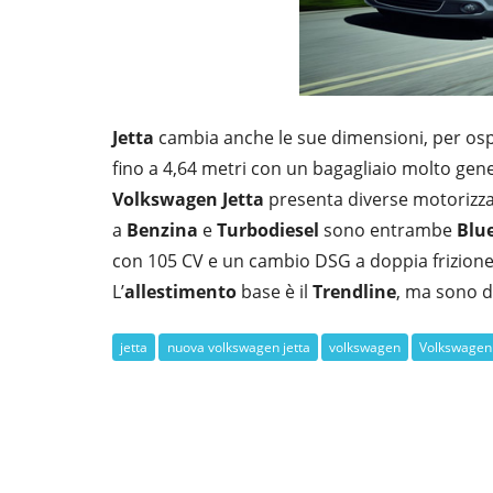
Jetta
cambia anche le sue dimensioni, per osp
fino a 4,64 metri con un bagagliaio molto gener
Volkswagen Jetta
presenta diverse motorizzaz
a
Benzina
e
Turbodiesel
sono entrambe
Blu
con 105 CV e un cambio DSG a doppia frizione 
L’
allestimento
base è il
Trendline
, ma sono d
jetta
nuova volkswagen jetta
volkswagen
Volkswagen 