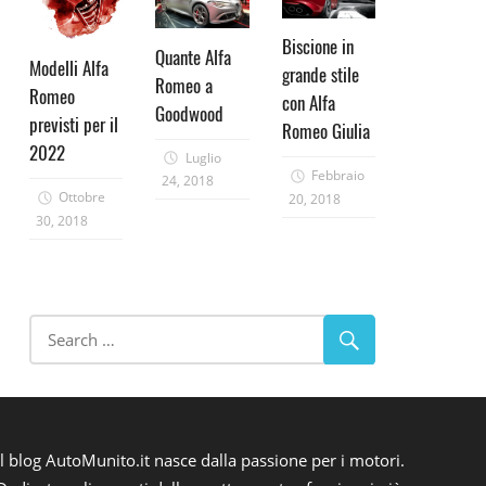
Biscione in
Quante Alfa
Modelli Alfa
grande stile
Romeo a
Romeo
con Alfa
Goodwood
previsti per il
Romeo Giulia
2022
Luglio
Febbraio
24, 2018
Ottobre
20, 2018
30, 2018
Il blog AutoMunito.it nasce dalla passione per i motori.