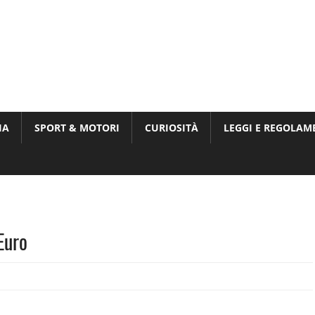
Munito,
,
t
IA
SPORT & MOTORI
CURIOSITÀ
LEGGI E REGOLAM
ri
Euro