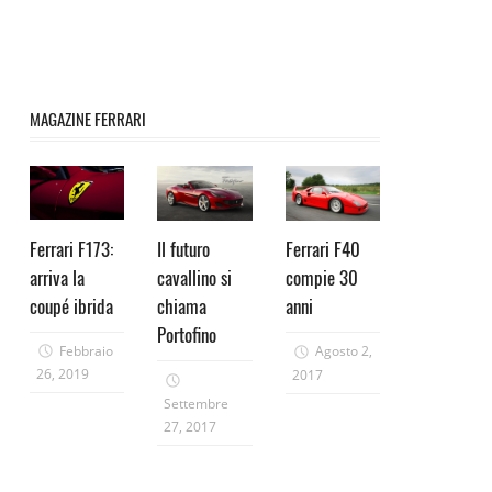
MAGAZINE FERRARI
Ferrari F173:
Il futuro
Ferrari F40
arriva la
cavallino si
compie 30
coupé ibrida
chiama
anni
Portofino
Febbraio
Agosto 2,
26, 2019
2017
Settembre
27, 2017