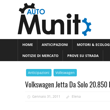
Skip
Auto
to
auto
content
spor
e
Novità
HOME
ANTICIPAZIONI
MOTORI & ECOLOG
dal
moto
mondo
NOTIZIE DI MERCATO
PROVE SU STRADA
dei
motori
Anticipazioni
Volkswagen
Volkswagen Jetta Da Solo 20.850 
Gennaio 31, 2011
Elena