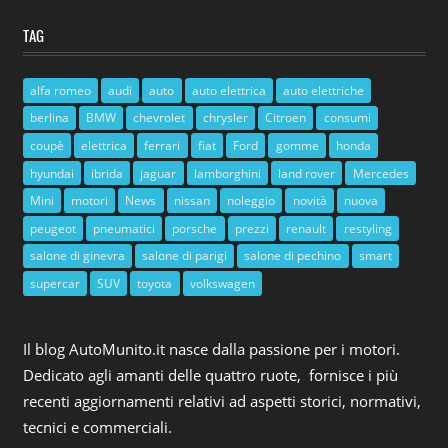
TAG
alfa romeo
audi
auto
auto elettrica
auto elettriche
berlina
BMW
chevrolet
chrysler
Citroen
consumi
coupè
elettrica
ferrari
fiat
Ford
gomme
honda
hyundai
ibrida
jaguar
lamborghini
land rover
Mercedes
Mini
motori
News
nissan
noleggio
novità
nuova
peugeot
pneumatici
porsche
prezzi
renault
restyling
salone di ginevra
salone di parigi
salone di pechino
smart
supercar
SUV
toyota
volkswagen
Il blog AutoMunito.it nasce dalla passione per i motori.
Dedicato agli amanti delle quattro ruote, fornisce i più
recenti aggiornamenti relativi ad aspetti storici, normativi,
tecnici e commerciali.