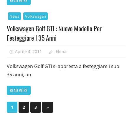
READ MORE
News
Volkswagen
Volkswagen Golf GTI : Nuovo Modello Per
Festeggiare I 35 Anni
Aprile 4, 2011
Elena
Volkswagen Golf GTI si appresta a festeggiare i suoi
35 anni, un
READ MORE
Paginazione
Next
1
2
3
»
Posts
degli
articoli