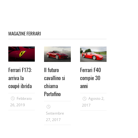
MAGAZINE FERRARI
Ferrari F173:
Il futuro
Ferrari F40
arriva la
cavallino si
compie 30
coupé ibrida
chiama
anni
Portofino
Febbraio
Agosto 2,
26, 2019
2017
Settembre
27, 2017