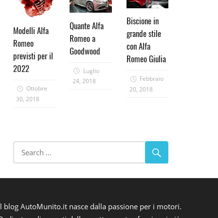
Biscione in
Quante Alfa
Modelli Alfa
grande stile
Romeo a
Romeo
con Alfa
Goodwood
previsti per il
Romeo Giulia
2022
Luglio
Febbraio
24, 2018
Ottobre
20, 2018
30, 2018
Il blog AutoMunito.it nasce dalla passione per i motori.