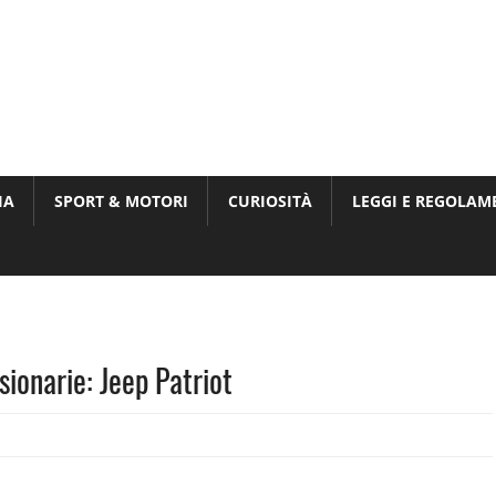
Munito,
,
t
IA
SPORT & MOTORI
CURIOSITÀ
LEGGI E REGOLAM
ri
ionarie: Jeep Patriot