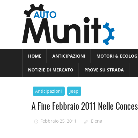
Skip
Auto
to
auto
content
spor
e
Novità
HOME
ANTICIPAZIONI
MOTORI & ECOLOG
dal
moto
mondo
NOTIZIE DI MERCATO
PROVE SU STRADA
dei
motori
Anticipazioni
Jeep
A Fine Febbraio 2011 Nelle Concess
Febbraio 25, 2011
Elena