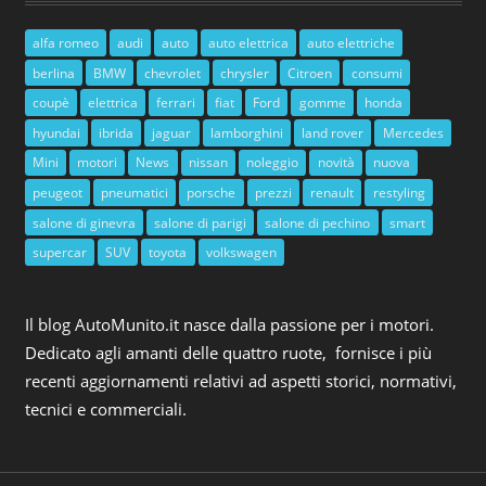
alfa romeo
audi
auto
auto elettrica
auto elettriche
berlina
BMW
chevrolet
chrysler
Citroen
consumi
coupè
elettrica
ferrari
fiat
Ford
gomme
honda
hyundai
ibrida
jaguar
lamborghini
land rover
Mercedes
Mini
motori
News
nissan
noleggio
novità
nuova
peugeot
pneumatici
porsche
prezzi
renault
restyling
salone di ginevra
salone di parigi
salone di pechino
smart
supercar
SUV
toyota
volkswagen
Il blog AutoMunito.it nasce dalla passione per i motori.
Dedicato agli amanti delle quattro ruote, fornisce i più
recenti aggiornamenti relativi ad aspetti storici, normativi,
tecnici e commerciali.