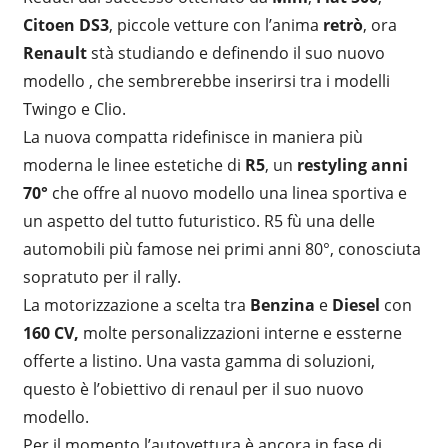
Citoen DS3
, piccole vetture con l’anima
retrò
, ora
Renault
stà studiando e definendo il suo nuovo
modello , che sembrerebbe inserirsi tra i modelli
Twingo e Clio.
La nuova compatta ridefinisce in maniera più
moderna le linee estetiche di
R5
, un
restyling anni
70°
che offre al nuovo modello una linea sportiva e
un aspetto del tutto futuristico. R5 fù una delle
automobili più famose nei primi anni 80°, conosciuta
sopratuto per il rally.
La motorizzazione a scelta tra
Benzina
e
Diesel
con
160 CV,
molte personalizzazioni interne e essterne
offerte a listino. Una vasta gamma di soluzioni,
questo è l’obiettivo di renaul per il suo nuovo
modello.
Per il momento l’autovettura è ancora in fase di