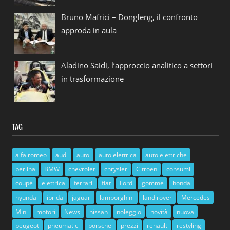
Bruno Mafrici – Dongfeng, il confronto
approda in aula
Aladino Saidi, l’approccio analitico a settori
in trasformazione
TAG
alfa romeo
audi
auto
auto elettrica
auto elettriche
berlina
BMW
chevrolet
chrysler
Citroen
consumi
coupè
elettrica
ferrari
fiat
Ford
gomme
honda
hyundai
ibrida
jaguar
lamborghini
land rover
Mercedes
Mini
motori
News
nissan
noleggio
novità
nuova
peugeot
pneumatici
porsche
prezzi
renault
restyling