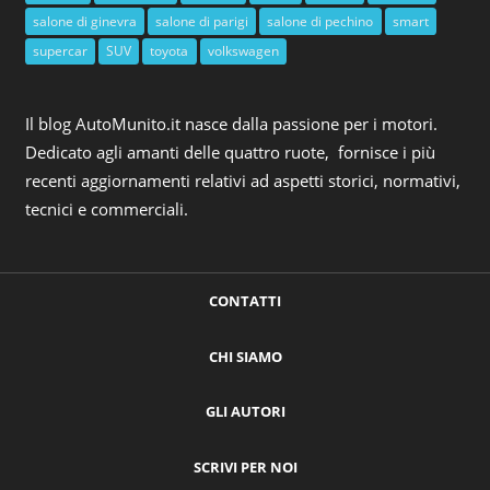
salone di ginevra
salone di parigi
salone di pechino
smart
supercar
SUV
toyota
volkswagen
Il blog AutoMunito.it nasce dalla passione per i motori.
Dedicato agli amanti delle quattro ruote, fornisce i più
recenti aggiornamenti relativi ad aspetti storici, normativi,
tecnici e commerciali.
CONTATTI
CHI SIAMO
GLI AUTORI
SCRIVI PER NOI