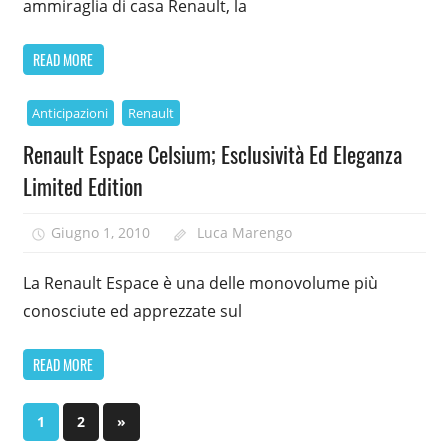
ammiraglia di casa Renault, la
READ MORE
Anticipazioni
Renault
Renault Espace Celsium; Esclusività Ed Eleganza
Limited Edition
Giugno 1, 2010
Luca Marengo
La Renault Espace è una delle monovolume più
conosciute ed apprezzate sul
READ MORE
Paginazione
Next
1
2
»
Posts