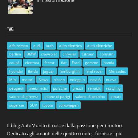
TAG
alfa romeo
audi
auto
auto elettrica
auto elettriche
berlina
BMW
chevrolet
chrysler
Citroen
consumi
coupè
elettrica
ferrari
fiat
Ford
gomme
honda
hyundai
ibrida
jaguar
lamborghini
land rover
Mercedes
Mini
motori
News
nissan
noleggio
novità
nuova
peugeot
pneumatici
porsche
prezzi
renault
restyling
salone di ginevra
salone di parigi
salone di pechino
smart
supercar
SUV
toyota
volkswagen
Il blog AutoMunito.it nasce dalla passione per i motori.
Dedicato agli amanti delle quattro ruote, fornisce i più