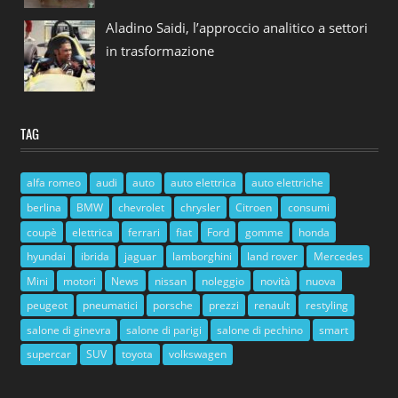
Aladino Saidi, l’approccio analitico a settori
in trasformazione
TAG
alfa romeo
audi
auto
auto elettrica
auto elettriche
berlina
BMW
chevrolet
chrysler
Citroen
consumi
coupè
elettrica
ferrari
fiat
Ford
gomme
honda
hyundai
ibrida
jaguar
lamborghini
land rover
Mercedes
Mini
motori
News
nissan
noleggio
novità
nuova
peugeot
pneumatici
porsche
prezzi
renault
restyling
salone di ginevra
salone di parigi
salone di pechino
smart
supercar
SUV
toyota
volkswagen