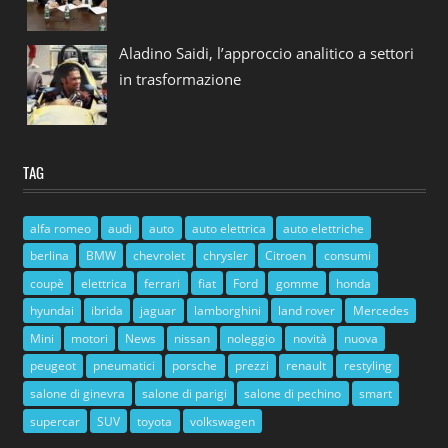
Aladino Saidi, l’approccio analitico a settori
in trasformazione
TAG
alfa romeo
audi
auto
auto elettrica
auto elettriche
berlina
BMW
chevrolet
chrysler
Citroen
consumi
coupè
elettrica
ferrari
fiat
Ford
gomme
honda
hyundai
ibrida
jaguar
lamborghini
land rover
Mercedes
Mini
motori
News
nissan
noleggio
novità
nuova
peugeot
pneumatici
porsche
prezzi
renault
restyling
salone di ginevra
salone di parigi
salone di pechino
smart
supercar
SUV
toyota
volkswagen