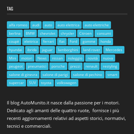
TAG
alfa romeo
audi
auto
auto elettrica
auto elettriche
berlina
BMW
chevrolet
chrysler
Citroen
consumi
coupè
elettrica
ferrari
fiat
Ford
gomme
honda
hyundai
ibrida
jaguar
lamborghini
land rover
Mercedes
Mini
motori
News
nissan
noleggio
novità
nuova
peugeot
pneumatici
porsche
prezzi
renault
restyling
salone di ginevra
salone di parigi
salone di pechino
smart
supercar
SUV
toyota
volkswagen
Il blog AutoMunito.it nasce dalla passione per i motori.
Dedicato agli amanti delle quattro ruote, fornisce i più
recenti aggiornamenti relativi ad aspetti storici, normativi,
tecnici e commerciali.