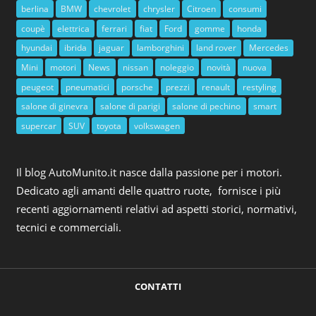
berlina
BMW
chevrolet
chrysler
Citroen
consumi
coupè
elettrica
ferrari
fiat
Ford
gomme
honda
hyundai
ibrida
jaguar
lamborghini
land rover
Mercedes
Mini
motori
News
nissan
noleggio
novità
nuova
peugeot
pneumatici
porsche
prezzi
renault
restyling
salone di ginevra
salone di parigi
salone di pechino
smart
supercar
SUV
toyota
volkswagen
Il blog AutoMunito.it nasce dalla passione per i motori.
Dedicato agli amanti delle quattro ruote, fornisce i più
recenti aggiornamenti relativi ad aspetti storici, normativi,
tecnici e commerciali.
CONTATTI