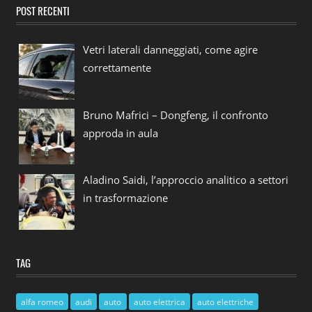
POST RECENTI
Vetri laterali danneggiati, come agire
correttamente
Bruno Mafrici – Dongfeng, il confronto
approda in aula
Aladino Saidi, l’approccio analitico a settori
in trasformazione
TAG
alfa romeo
audi
auto
auto elettrica
auto elettriche